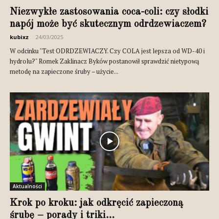
Niezwykłe zastosowania coca-coli: czy słodki
napój może być skutecznym odrdzewiaczem?
kubixz
-
24/03/2025
W odcinku "Test ODRDZEWIACZY. Czy COLA jest lepsza od WD-40 i
hydrolu?" Romek Zaklinacz Byków postanowił sprawdzić nietypową
metodę na zapieczone śruby – użycie...
Aktualności
Krok po kroku: jak odkręcić zapieczoną
śrubę – porady i triki...