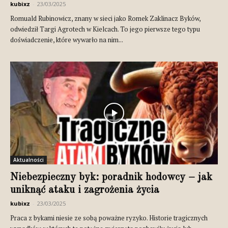
kubixz
-
23/03/2025
Romuald Rubinowicz, znany w sieci jako Romek Zaklinacz Byków,
odwiedził Targi Agrotech w Kielcach. To jego pierwsze tego typu
doświadczenie, które wywarło na nim...
Aktualności
Niebezpieczny byk: poradnik hodowcy – jak
uniknąć ataku i zagrożenia życia
kubixz
-
23/03/2025
Praca z bykami niesie ze sobą poważne ryzyko. Historie tragicznych