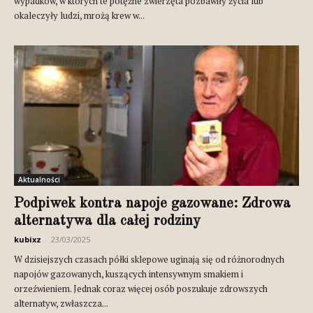
wypadków, w których te potężne zwierzęta pozbawiły życia lub
okaleczyły ludzi, mrożą krew w...
Aktualności
Podpiwek kontra napoje gazowane: Zdrowa
alternatywa dla całej rodziny
kubixz
-
23/03/2025
W dzisiejszych czasach półki sklepowe uginają się od różnorodnych
napojów gazowanych, kuszących intensywnym smakiem i
orzeźwieniem. Jednak coraz więcej osób poszukuje zdrowszych
alternatyw, zwłaszcza...