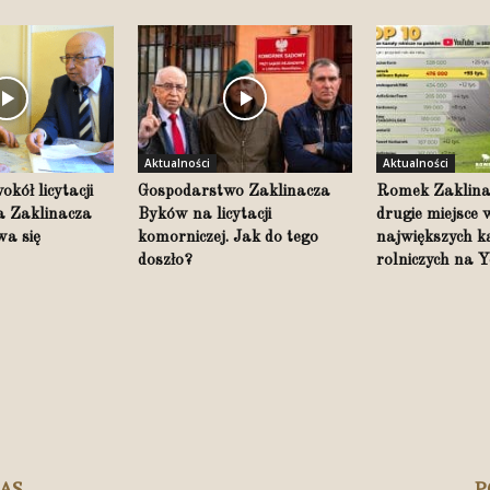
Aktualności
Aktualności
kół licytacji
Gospodarstwo Zaklinacza
Romek Zaklina
 Zaklinacza
Byków na licytacji
drugie miejsce
a się
komorniczej. Jak do tego
największych 
doszło?
rolniczych na 
NAS
P