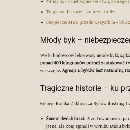
Młody byk – niebezpieczeństwo, którego 
Tragiczne historie – ku przestrodze
Bezpieczeństwo przede wszystkim – kluc
Młody byk – niebezpiecze
Wielu hodowców lekceważy młode byki, sądzą
ponad 400 kilogramów potrafi zaatakować i 
w szczękę.
Agresja u byków jest naturalną rze
Tragiczne historie – ku p
Relacje Romka Zaklinacza Byków ilustrują t
Śmierć dwóch braci:
Przed dwudziestu paru 
jasne, ale obaj zginęli w wyniku ataku byk