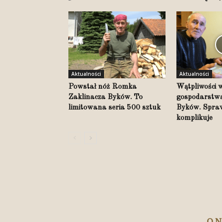
Aktualności
Aktualności
Powstał nóż Romka
Wątpliwości wo
Zaklinacza Byków. To
gospodarstwa
limitowana seria 500 sztuk
Byków. Spraw
komplikuje
O 