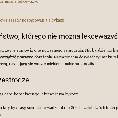
nie można lekceważyć
zowe zasady postępowania z bykami
ństwo, którego nie można lekceważyć
c, że nie stanowią one poważnego zagrożenia. Nic bardziej myln
wyrządzić poważne obrażenia
. Narrator sam doświadczył ataku ta
czą, nasilającą się wraz z wiekiem i nabieraniem siły
.
rzestrodze
ragiczne konsekwencje lekceważenia byków:
laty byk rasy simental o wadze około 800 kg zabił dwóch braci je
a.