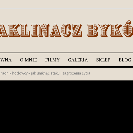
ÓWNA
O MNIE
FILMY
GALERIA
SKLEP
BLOG
Romek
radnik hodowcy – jak uniknąć ataku i zagrożenia życia
Zaklinacz