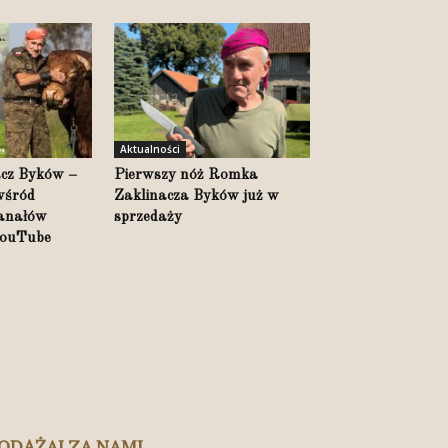
Aktualności
cz Byków –
Pierwszy nóż Romka
 wśród
Zaklinacza Byków już w
kanałów
sprzedaży
YouTube
ODĄŻAJ ZA NAMI