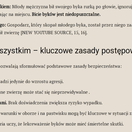
ykiem:
Młody mężczyzna bił swojego byka rurką po głowie, ignoru
ając na miejscu.
Bicie byków jest niedopuszczalne.
go:
Gospodarz, który skopał młodego byka, został przez niego z
elił zwierzę [NEW YOUTUBE SOURCE, 15, 16].
szystkim – kluczowe zasady postępo
 pozwalają sformułować podstawowe zasady bezpieczeństwa:
dzi jedynie do wzrostu agresji.
e zwierzę może stać się nieprzewidywalne .
ami.
Brak doświadczenia zwiększa ryzyko wypadku.
warunki w oborze i na pastwisku mogą być kluczowe w sytuacji z
ria uczy, że lekceważenie byków może mieć śmiertelne skutki.