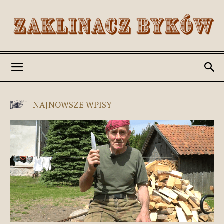
Romek
NAJNOWSZE WPISY
Zaklinacz
Byków