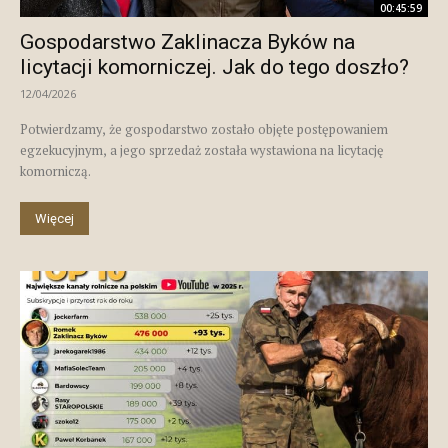
00:45:59
Gospodarstwo Zaklinacza Byków na
licytacji komorniczej. Jak do tego doszło?
12/04/2026
Potwierdzamy, że gospodarstwo zostało objęte postępowaniem
egzekucyjnym, a jego sprzedaż została wystawiona na licytację
komorniczą.
Więcej