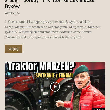
śrubę – porady i triki Romka Zaklinacza
Byków
24/03/2025
1. Ocena sytuacji i wstępne przygotowanie:2. Wybór i aplikacja
odrdzewiacza:3. Mechaniczne wspomaganie odkręcania:4. Kierunek
gwintu:5. W sytuacjach ekstremalnych:Podsumowanie Romka
Zaklinacza Byków: Zapieczone śruby potrafią spędzić...
Więcej
00:32:08