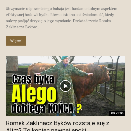
Utrzymanie odpowiedniego buhaja jest fundamentalnym aspektem
efektywnej hodowli bydła. Równie istotna jest świadomość, kiedy
należy podjąć decyzję o jego wymianie. Doświadczenia Romka
Zaklinacza Byków...
Więcej
00:21:06
Romek Zaklinacz Byków rozstaje się z
Alim? To koniec pewnej epoki