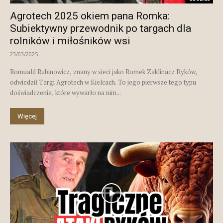
Agrotech 2025 okiem pana Romka:
Subiektywny przewodnik po targach dla
rolników i miłośników wsi
23/03/2025
Romuald Rubinowicz, znany w sieci jako Romek Zaklinacz Byków,
odwiedził Targi Agrotech w Kielcach. To jego pierwsze tego typu
doświadczenie, które wywarło na nim...
Więcej