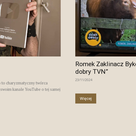
Romek Zaklinacz Byk
dobry TVN”
23/11/2024
 to charyzmatyczny twórca
a swoim kanale YouTube o tej samej
Więcej