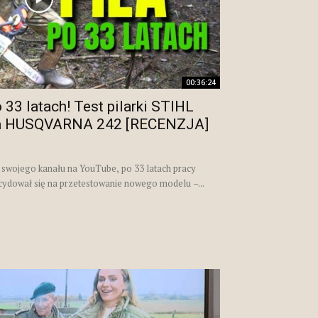
00:36:24
33 latach! Test pilarki STIHL
na HUSQVARNA 242 [RECENZJA]
swojego kanału na YouTube, po 33 latach pracy
cydował się na przetestowanie nowego modelu –...