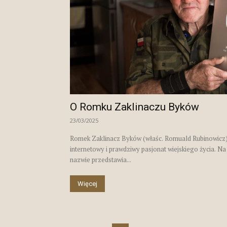
O Romku Zaklinaczu Byków
23/03/2025
Romek Zaklinacz Byków (właśc. Romuald Rubinowicz)
internetowy i prawdziwy pasjonat wiejskiego życia. N
nazwie przedstawia...
Więcej