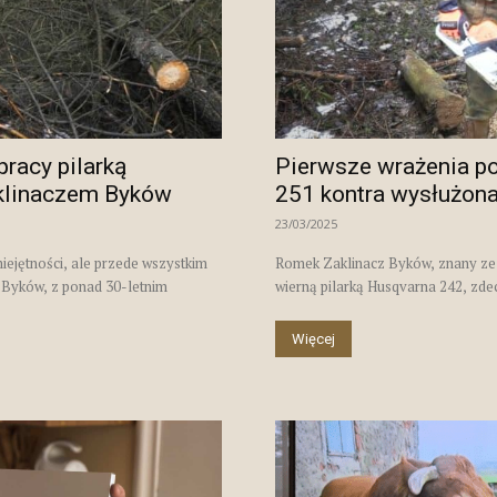
Byków
pracy pilarką
Pierwsze wrażenia po 
klinaczem Byków
251 kontra wysłużo
23/03/2025
iejętności, ale przede wszystkim
Romek Zaklinacz Byków, znany ze 
 Byków, z ponad 30-letnim
wierną pilarką Husqvarna 242, zde
Więcej