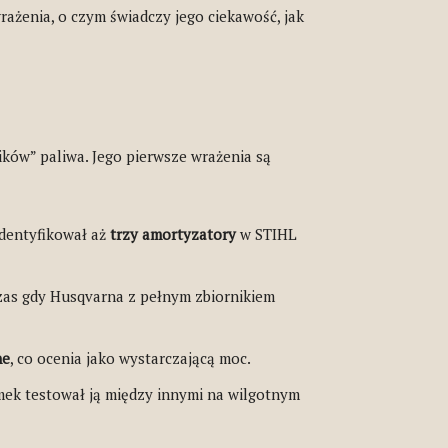
rażenia, o czym świadczy jego ciekawość, jak
ików” paliwa. Jego pierwsze wrażenia są
identyfikował aż
trzy amortyzatory
w STIHL
zas gdy Husqvarna z pełnym zbiornikiem
ne
, co ocenia jako wystarczającą moc.
omek testował ją między innymi na wilgotnym