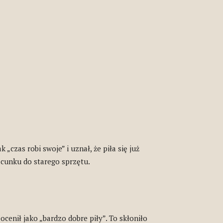
ak „czas robi swoje” i uznał, że piła się już
acunku do starego sprzętu.
ocenił jako „bardzo dobre piły”. To skłoniło