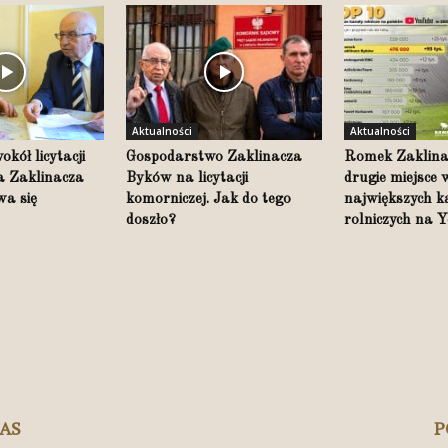
Aktualności
Aktualności
kół licytacji
Gospodarstwo Zaklinacza
Romek Zaklina
 Zaklinacza
Byków na licytacji
drugie miejsce
a się
komorniczej. Jak do tego
największych 
doszło?
rolniczych na 
NAS
P