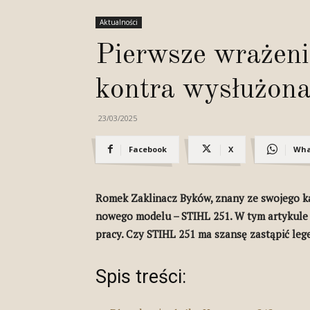
Aktualności
Pierwsze wrażeni
kontra wysłuż
23/03/2025
Facebook
X
Wha
Romek Zaklinacz Byków, znany ze swojego ka
nowego modelu – STIHL 251. W tym artykule 
pracy. Czy STIHL 251 ma szansę zastąpić le
Spis treści: