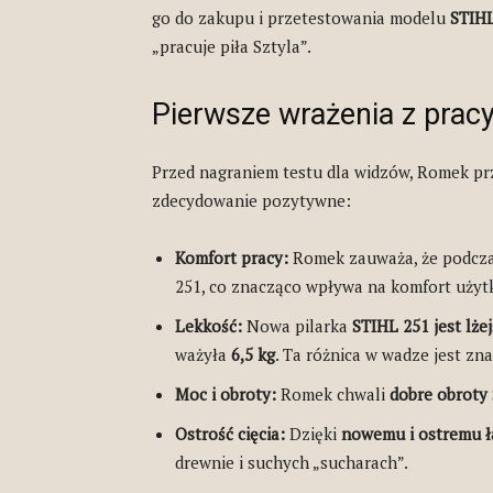
go do zakupu i przetestowania modelu
STIHL
„pracuje piła Sztyla”.
Pierwsze wrażenia z prac
Przed nagraniem testu dla widzów, Romek prz
zdecydowanie pozytywne:
Komfort pracy:
Romek zauważa, że podcz
251, co znacząco wpływa na komfort użyt
Lekkość:
Nowa pilarka
STIHL 251 jest lże
ważyła
6,5 kg
. Ta różnica w wadze jest zn
Moc i obroty:
Romek chwali
dobre obroty
Ostrość cięcia:
Dzięki
nowemu i ostremu 
drewnie i suchych „sucharach”.