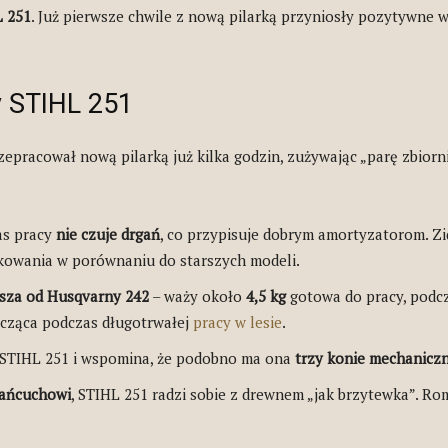
 251
. Już pierwsze chwile z nową pilarką przyniosły pozytywne w
y STIHL 251
epracował nową pilarką już kilka godzin, zużywając „parę zbiorn
as pracy
nie czuje drgań
, co przypisuje dobrym amortyzatorom. Z
kowania w porównaniu do starszych modeli.
jsza od Husqvarny 242
– waży około
4,5 kg
gotowa do pracy, podc
acząca podczas długotrwałej
pracy w lesie
.
STIHL 251 i wspomina, że podobno ma ona
trzy konie mechanicz
łańcuchowi
, STIHL 251 radzi sobie z drewnem „jak brzytewka”. R