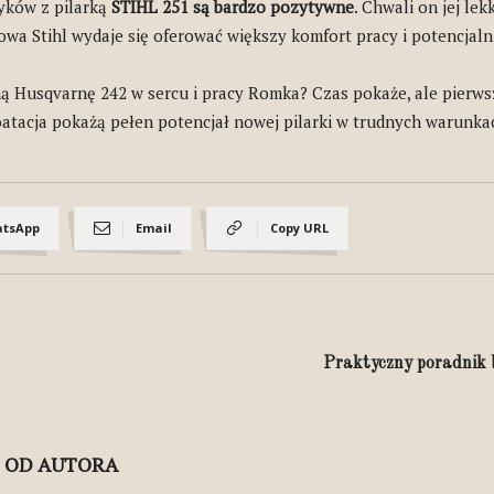
yków z pilarką
STIHL 251 są bardzo pozytywne
. Chwali on jej lek
nowa Stihl wydaje się oferować większy komfort pracy i potencjaln
ą Husqvarnę 242 w sercu i pracy Romka? Czas pokaże, ale pierws
loatacja pokażą pełen potencjał nowej pilarki w trudnych warunka
tsApp
Email
Copy URL
Praktyczny poradnik b
J OD AUTORA