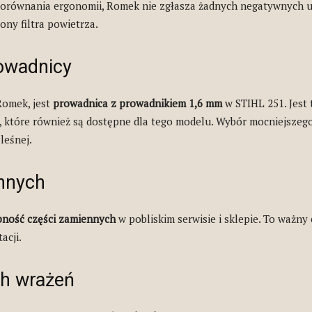
równania ergonomii, Romek nie zgłasza żadnych negatywnych u
ony filtra powietrza.
owadnicy
Romek, jest
prowadnica z prowadnikiem 1,6 mm
w STIHL 251. Jest
 które również są dostępne dla tego modelu. Wybór mocniejszeg
leśnej.
nnych
pność części zamiennych
w pobliskim serwisie i sklepie. To ważny
acji.
h wrażeń