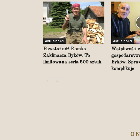
Aktualności
Aktualności
Powstał nóż Romka
Wątpliwości wo
Zaklinacza Byków. To
gospodarstwa
limitowana seria 500 sztuk
Byków. Spraw
komplikuje
O 