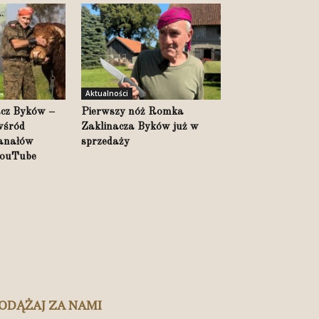
Aktualności
cz Byków –
Pierwszy nóż Romka
 wśród
Zaklinacza Byków już w
kanałów
sprzedaży
YouTube
ODĄŻAJ ZA NAMI