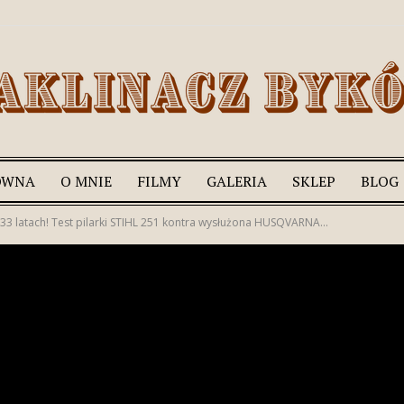
ÓWNA
O MNIE
FILMY
GALERIA
SKLEP
BLOG
Romek
33 latach! Test pilarki STIHL 251 kontra wysłużona HUSQVARNA...
Zaklinacz