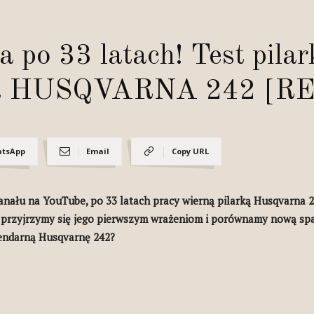
a po 33 latach! Test pil
ona HUSQVARNA 242 [
tsApp
Email
Copy URL
nału na YouTube, po 33 latach pracy wierną pilarką Husqvarna 2
przyjrzymy się jego pierwszym wrażeniom i porównamy nową spa
gendarną Husqvarnę 242?