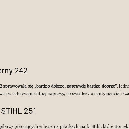
arny 242
2 sprawowała się „bardzo dobrze, naprawdę bardzo dobrze”
. Jedn
owca w celu ewentualnej naprawy, co świadczy o sentymencie i sz
r STIHL 251
ilarzy pracujących w lesie na pilarkach marki Stihl, które Romek 