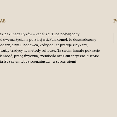
Byków
NAS
P
k Zaklinacz Byków – kanał YouTube poświęcony
dziwemu życiu na polskiej wsi. Pan Romek to doświadczony
odarz, drwal i hodowca, który od lat pracuje z bykami,
ywując tradycyjne metody rolnicze. Na swoim kanale pokazuje
ienność, pracę fizyczną, rzemiosło oraz autentyczne historie
ia. Bez ściemy, bez scenariusza – z serca i ziemi.