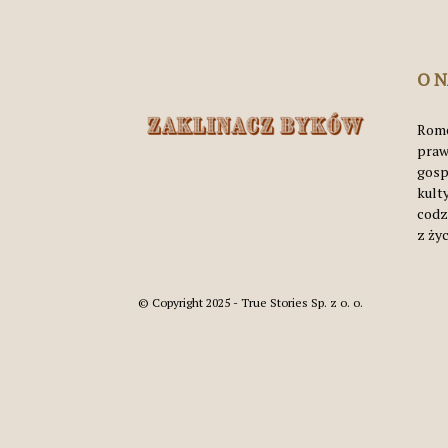
O 
Rome
praw
gosp
kult
codz
z życ
© Copyright 2025 - True Stories Sp. z o. o.