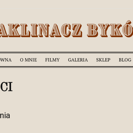
ÓWNA
O MNIE
FILMY
GALERIA
SKLEP
BLOG
Romek
CI
Zaklinacz
nia