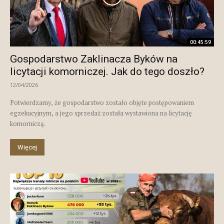
00:45:59
Gospodarstwo Zaklinacza Byków na
licytacji komorniczej. Jak do tego doszło?
12/04/2026
Potwierdzamy, że gospodarstwo zostało objęte postępowaniem
egzekucyjnym, a jego sprzedaż została wystawiona na licytację
komorniczą.
Więcej