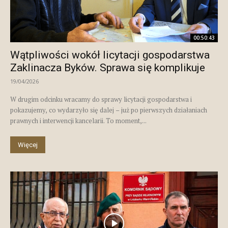
00:50:43
Wątpliwości wokół licytacji gospodarstwa
Zaklinacza Byków. Sprawa się komplikuje
19/04/2026
W drugim odcinku wracamy do sprawy licytacji gospodarstwa i
pokazujemy, co wydarzyło się dalej – już po pierwszych działaniach
prawnych i interwencji kancelarii. To moment,...
Więcej