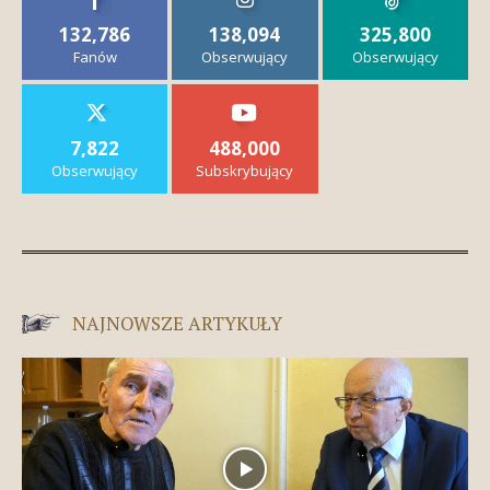
132,786
138,094
325,800
Fanów
Obserwujący
Obserwujący
7,822
488,000
Obserwujący
Subskrybujący
NAJNOWSZE ARTYKUŁY