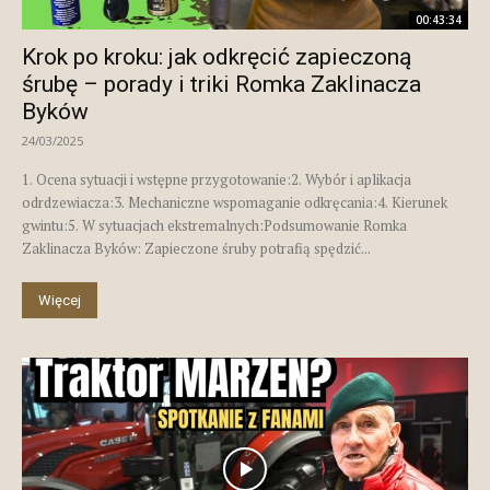
00:43:34
Krok po kroku: jak odkręcić zapieczoną
śrubę – porady i triki Romka Zaklinacza
Byków
24/03/2025
1. Ocena sytuacji i wstępne przygotowanie:2. Wybór i aplikacja
odrdzewiacza:3. Mechaniczne wspomaganie odkręcania:4. Kierunek
gwintu:5. W sytuacjach ekstremalnych:Podsumowanie Romka
Zaklinacza Byków: Zapieczone śruby potrafią spędzić...
Więcej