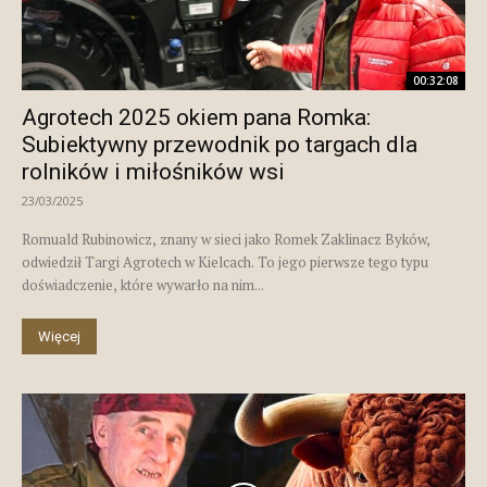
00:32:08
Agrotech 2025 okiem pana Romka:
Subiektywny przewodnik po targach dla
rolników i miłośników wsi
23/03/2025
Romuald Rubinowicz, znany w sieci jako Romek Zaklinacz Byków,
odwiedził Targi Agrotech w Kielcach. To jego pierwsze tego typu
doświadczenie, które wywarło na nim...
Więcej