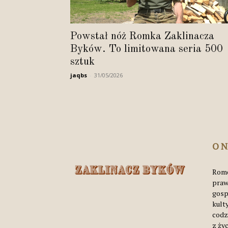
Powstał nóż Romka Zaklinacza
Byków. To limitowana seria 500
sztuk
jaqbs
-
31/05/2026
O 
Rome
praw
gosp
kult
codz
z życ