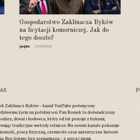
Byków
Gospodarstwo Zaklinacza Byków
na licytacji komorniczej. Jak do
tego doszło?
jaqbs
-
12/04/2026
NAS
P
k Zaklinacz Byków – kanał YouTube poświęcony
dziwemu życiu na polskiej wsi. Pan Romek to doświadczony
odarz, drwal i hodowca, który od lat pracuje z bykami,
ywując tradycyjne metody rolnicze. Na swoim kanale pokazuje
ienność, pracę fizyczną, rzemiosło oraz autentyczne historie
ia. Bez ściemy, bez scenariusza – z serca i ziemi.