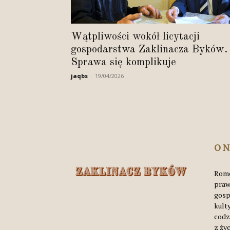
Wątpliwości wokół licytacji
gospodarstwa Zaklinacza Byków.
Sprawa się komplikuje
jaqbs
-
19/04/2026
O 
Rome
praw
gosp
kult
codz
z życ