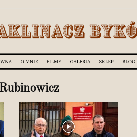
ÓWNA
O MNIE
FILMY
GALERIA
SKLEP
BLOG
Romek
Rubinowicz
Zaklinacz