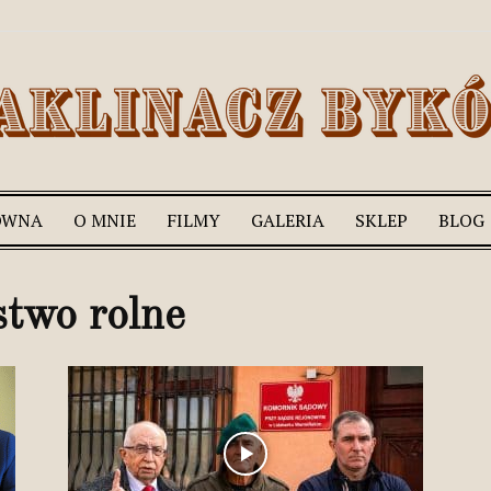
ÓWNA
O MNIE
FILMY
GALERIA
SKLEP
BLOG
Romek
stwo rolne
Zaklinacz