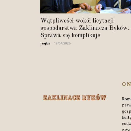
Wątpliwości wokół licytacji
gospodarstwa Zaklinacza Byków.
Sprawa się komplikuje
jaqbs
-
19/04/2026
O 
Rome
praw
gosp
kult
codz
z życ