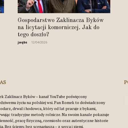
Byków
Gospodarstwo Zaklinacza Byków
na licytacji komorniczej. Jak do
tego doszło?
jaqbs
-
12/04/2026
NAS
P
k Zaklinacz Byków – kanał YouTube poświęcony
dziwemu życiu na polskiej wsi. Pan Romek to doświadczony
odarz, drwal i hodowca, który od lat pracuje z bykami,
ywując tradycyjne metody rolnicze. Na swoim kanale pokazuje
ienność, pracę fizyczną, rzemiosło oraz autentyczne historie
ia. Bez ściemy, bez scenariusza – z serca i ziemi.